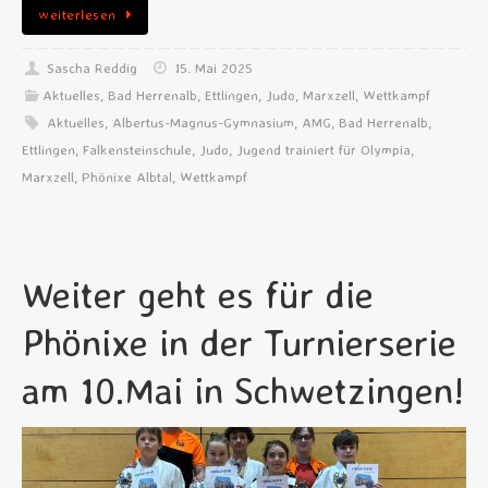
weiterlesen
Sascha Reddig
15. Mai 2025
Aktuelles
,
Bad Herrenalb
,
Ettlingen
,
Judo
,
Marxzell
,
Wettkampf
Aktuelles
,
Albertus-Magnus-Gymnasium
,
AMG
,
Bad Herrenalb
,
Ettlingen
,
Falkensteinschule
,
Judo
,
Jugend trainiert für Olympia
,
Marxzell
,
Phönixe Albtal
,
Wettkampf
Weiter geht es für die
Phönixe in der Turnierserie
am 10.Mai in Schwetzingen!