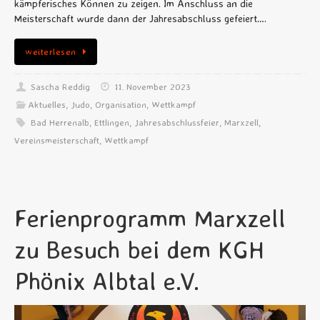
kämpferisches Können zu zeigen. Im Anschluss an die
Meisterschaft wurde dann der Jahresabschluss gefeiert….
weiterlesen
Sascha Reddig
11. November 2023
Aktuelles
,
Judo
,
Organisation
,
Wettkampf
Bad Herrenalb
,
Ettlingen
,
Jahresabschlussfeier
,
Marxzell
,
Vereinsmeisterschaft
,
Wettkampf
Ferienprogramm Marxzell
zu Besuch bei dem KGH
Phönix Albtal e.V.