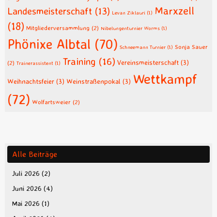
Marxzell
Landesmeisterschaft
(13)
Levan Ziklauri
(1)
(18)
Mitgliederversammlung
(2)
Nibelungenturnier Worms
(1)
Phönixe Albtal
(70)
Sonja Sauer
Schneemann Turnier
(1)
Training
(16)
Vereinsmeisterschaft
(3)
(2)
Trainerassistent
(1)
Wettkampf
Weihnachtsfeier
(3)
Weinstraßenpokal
(3)
(72)
Wolfartsweier
(2)
Alle Beiträge
Juli 2026
(2)
Juni 2026
(4)
Mai 2026
(1)