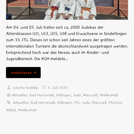
Am 04. und 05. Juli trafen sich ca. 2000 Judokas der
Altersklassen U11, U13, U15, U18 und Erwachsene in Sindelfingen
zum 33. ITG. Dieses ist schon seit Jahren eines der größten
internationalen Turniere die deutschlandweit ausgetragen werden.
Entsprechend hoch war das Niveau auch im Kinder- und
Jugendbereich. Die KGH meldete…
weiterlesen
Sascha Reddig
5. Juli 2025
Aktuelles
,
Bad Herrenalb
,
Ettlingen
,
Judo
,
Marxzell
,
Wettkampf
Aktuelles
,
Bad Herrenalb
,
Ettlingen
,
ITG
,
Judo
,
Marxzell
,
Phönixe
Albtal
,
Wettkampf