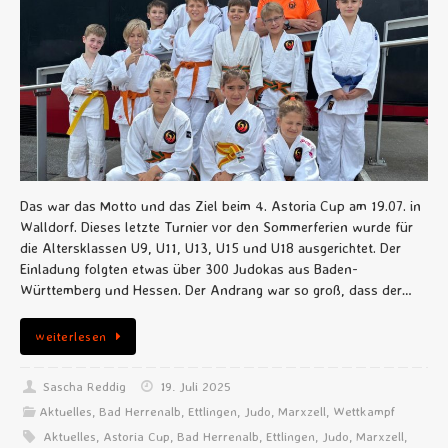
Das war das Motto und das Ziel beim 4. Astoria Cup am 19.07. in
Walldorf. Dieses letzte Turnier vor den Sommerferien wurde für
die Altersklassen U9, U11, U13, U15 und U18 ausgerichtet. Der
Einladung folgten etwas über 300 Judokas aus Baden-
Württemberg und Hessen. Der Andrang war so groß, dass der…
weiterlesen
Sascha Reddig
19. Juli 2025
Aktuelles
,
Bad Herrenalb
,
Ettlingen
,
Judo
,
Marxzell
,
Wettkampf
Aktuelles
,
Astoria Cup
,
Bad Herrenalb
,
Ettlingen
,
Judo
,
Marxzell
,