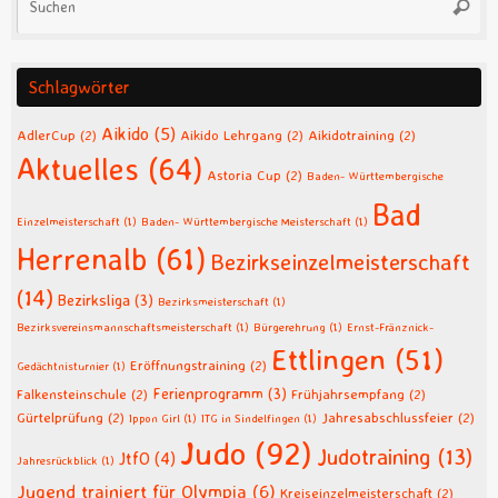
Suche
na
Schlagwörter
Aikido
(5)
AdlerCup
(2)
Aikido Lehrgang
(2)
Aikidotraining
(2)
Aktuelles
(64)
Astoria Cup
(2)
Baden- Württembergische
Bad
Einzelmeisterschaft
(1)
Baden- Württembergische Meisterschaft
(1)
Herrenalb
(61)
Bezirkseinzelmeisterschaft
(14)
Bezirksliga
(3)
Bezirksmeisterschaft
(1)
Bezirksvereinsmannschaftsmeisterschaft
(1)
Bürgerehrung
(1)
Ernst-Fränznick-
Ettlingen
(51)
Eröffnungstraining
(2)
Gedächtnisturnier
(1)
Ferienprogramm
(3)
Falkensteinschule
(2)
Frühjahrsempfang
(2)
Gürtelprüfung
(2)
Jahresabschlussfeier
(2)
Ippon Girl
(1)
ITG in Sindelfingen
(1)
Judo
(92)
Judotraining
(13)
JtfO
(4)
Jahresrückblick
(1)
Jugend trainiert für Olympia
(6)
Kreiseinzelmeisterschaft
(2)