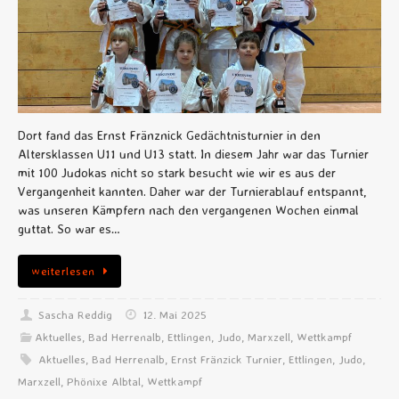
Dort fand das Ernst Fränznick Gedächtnisturnier in den
Altersklassen U11 und U13 statt. In diesem Jahr war das Turnier
mit 100 Judokas nicht so stark besucht wie wir es aus der
Vergangenheit kannten. Daher war der Turnierablauf entspannt,
was unseren Kämpfern nach den vergangenen Wochen einmal
guttat. So war es…
weiterlesen
Sascha Reddig
12. Mai 2025
Aktuelles
,
Bad Herrenalb
,
Ettlingen
,
Judo
,
Marxzell
,
Wettkampf
Aktuelles
,
Bad Herrenalb
,
Ernst Fränzick Turnier
,
Ettlingen
,
Judo
,
Marxzell
,
Phönixe Albtal
,
Wettkampf