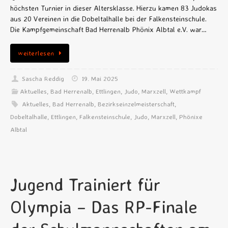
höchsten Turnier in dieser Altersklasse. Hierzu kamen 83 Judokas
aus 20 Vereinen in die Dobeltalhalle bei der Falkensteinschule.
Die Kampfgemeinschaft Bad Herrenalb Phönix Albtal e.V. war…
weiterlesen
Sascha Reddig
19. Mai 2025
Aktuelles
,
Bad Herrenalb
,
Ettlingen
,
Judo
,
Marxzell
,
Wettkampf
Aktuelles
,
Bad Herrenalb
,
Bezirkseinzelmeisterschaft
,
Dobeltalhalle
,
Ettlingen
,
Falkensteinschule
,
Judo
,
Marxzell
,
Phönixe
Albtal
Jugend Trainiert für
Olympia – Das RP-Finale