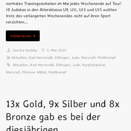
normalen Trainingseinheiten im Mai jedes Wochenende auf Tour!
19 Judokas in den Altersklasse U9, U11, U13 und U15 wollten
trotz des verlängerten Wochenendes nicht auf ihren Sport
verzichten….
weiterlesen
Sascha Reddig
5. Mai 2025
Aktuelles
,
Bad Herrenalb
,
Ettlingen
,
Judo
,
Marxzell
,
Wettkampf
Aktuelles
,
Bad Herrenalb
,
Ettlingen
,
Judo
,
Kurpfalzpokal
,
Marxzell
,
Phönixe Albtal
,
Wettkampf
13x Gold, 9x Silber und 8x
Bronze gab es bei der
diesjährigen