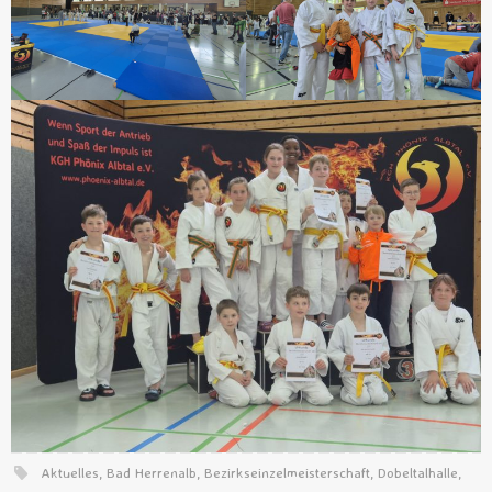
Aktuelles
,
Bad Herrenalb
,
Bezirkseinzelmeisterschaft
,
Dobeltalhalle
,