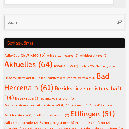
Su
Suche
na
Schlagwörter
Aikido
(5)
AdlerCup
(2)
Aikido Lehrgang
(2)
Aikidotraining
(2)
Aktuelles
(64)
Astoria Cup
(2)
Baden- Württembergische
Bad
Einzelmeisterschaft
(1)
Baden- Württembergische Meisterschaft
(1)
Herrenalb
(61)
Bezirkseinzelmeisterschaft
(14)
Bezirksliga
(3)
Bezirksmeisterschaft
(1)
Bezirksvereinsmannschaftsmeisterschaft
(1)
Bürgerehrung
(1)
Ernst-Fränznick-
Ettlingen
(51)
Eröffnungstraining
(2)
Gedächtnisturnier
(1)
Ferienprogramm
(3)
Falkensteinschule
(2)
Frühjahrsempfang
(2)
Gürtelprüfung
(2)
Jahresabschlussfeier
(2)
Ippon Girl
(1)
ITG in Sindelfingen
(1)