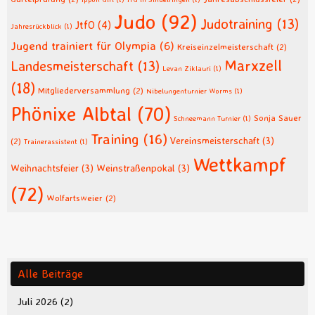
Judo
(92)
Judotraining
(13)
JtfO
(4)
Jahresrückblick
(1)
Jugend trainiert für Olympia
(6)
Kreiseinzelmeisterschaft
(2)
Marxzell
Landesmeisterschaft
(13)
Levan Ziklauri
(1)
(18)
Mitgliederversammlung
(2)
Nibelungenturnier Worms
(1)
Phönixe Albtal
(70)
Sonja Sauer
Schneemann Turnier
(1)
Training
(16)
Vereinsmeisterschaft
(3)
(2)
Trainerassistent
(1)
Wettkampf
Weihnachtsfeier
(3)
Weinstraßenpokal
(3)
(72)
Wolfartsweier
(2)
Alle Beiträge
Juli 2026
(2)