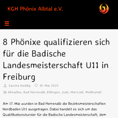
Zum
Inhalt
springen
8 Phönixe qualifizieren sich
für die Badische
Landesmeisterschaft U11 in
Freiburg
Sascha Reddig
19. Mai 2025
Aktuelles
,
Bad Herrenalb
,
Ettlingen
,
Judo
,
Marxzell
,
Wettkampf
Am 17. Mai wurden in Bad Herrenalb die Bezirksmeisterschaften
Nordbaden U11 ausgetragen. Dabei handelt es sich um das
Qualifikationsturnier für die Badische Landesmeisterschaft, dem