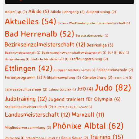
Aikido
(5)
AdlerCup
(2)
Aikido Lehrgang
(2)
Aikidotraining
(2)
Aktuelles
(54)
Baden- Württembergische Einzelmeisterschaft
(1)
Bad Herrenalb
(52)
Bergstraßenturnier
(1)
Bezirkseinzelmeisterschaft
(12)
Bezirksliga
(3)
Bezirksmeisterschaft
(1)
Bezirksvereinsmannschaftsmeisterschaft
(1)
BJF
(1)
BJV
(1)
Eröffnungstraining
(2)
Bürgerehrung
(1)
deutsche Meisterschaft
(1)
Ettlingen
(42)
Falkensteinschule
(2)
European Masters Games
(1)
Ferienprogramm
(3)
Frühjahrsempfang
(2)
Gürtelprüfung
(2)
Ippon Girl
(1)
Judo
(82)
JtfO
(4)
Jahresabschlussfeier
(2)
Jahresrückblick
(1)
Judotraining
(12)
Jugend trainiert für Olympia
(6)
Kreiseinzelmeisterschaft
(2)
Kurpfalz Pokal Turnier
(1)
Landesmeisterschaft
(12)
Marxzell
(11)
Phönixe Albtal
(62)
Mitgliederversammlung
(2)
Training
(15)
Sonja Sauer
(2)
Prüfungen
(1)
Schneemann Turnier
(1)