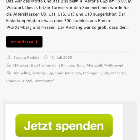
Das war das Motto und das Ziel beim 4. Astoria Cup am 19.07. in
Walldorf. Dieses letzte Turnier vor den Sommerferien wurde für
die Altersklassen U9, U11, U13, U15 und U18 ausgerichtet. Der
Einladung folgten etwas über 300 Judokas aus Baden-
Württemberg und Hessen. Der Andrang war so groß, dass der…
weiterlesen
Sascha Reddig
19. Juli 2025
Aktuelles
,
Bad Herrenalb
,
Ettlingen
,
Judo
,
Marxzell
,
Wettkampf
Aktuelles
,
Astoria Cup
,
Bad Herrenalb
,
Ettlingen
,
Judo
,
Marxzell
,
Phönixe Albtal
,
Wettkampf