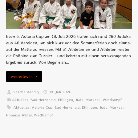
Beim 5. Astoria Cup am 18. Juli 2026 trafen sich rund 280 Judoka
aus 46 Vereinen, um sich kurz vor den Sommerferien noch einmal
auf der Matte zu messen. Mit 31 Athletinnen und Athleten reisten
die Phönixe zum Turnier – und kehrten mit einem herausragenden
Ergebnis zurück. Von Beginn an…
weiterlesen
Sascha Reddig
19. Juli 2026
Aktuelles
,
Bad Herrenalb
,
Ettlingen
,
Judo
,
Marxzell
,
Wettkampf
Aktuelles
,
Astoria Cup
,
Bad Herrenalb
,
Ettlingen
,
Judo
,
Marxzell
,
Phönixe Albtal
,
Wettkampf