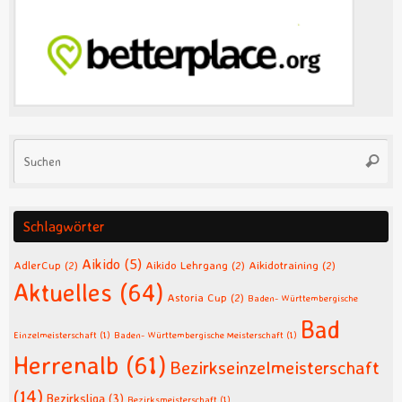
Su
Suche
na
Schlagwörter
Aikido
(5)
AdlerCup
(2)
Aikido Lehrgang
(2)
Aikidotraining
(2)
Aktuelles
(64)
Astoria Cup
(2)
Baden- Württembergische
Bad
Einzelmeisterschaft
(1)
Baden- Württembergische Meisterschaft
(1)
Herrenalb
(61)
Bezirkseinzelmeisterschaft
(14)
Bezirksliga
(3)
Bezirksmeisterschaft
(1)