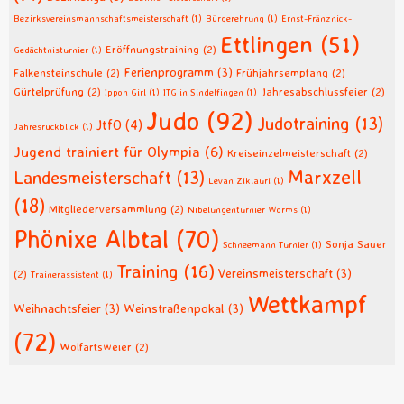
Bezirksvereinsmannschaftsmeisterschaft
(1)
Bürgerehrung
(1)
Ernst-Fränznick-
Ettlingen
(51)
Eröffnungstraining
(2)
Gedächtnisturnier
(1)
Ferienprogramm
(3)
Falkensteinschule
(2)
Frühjahrsempfang
(2)
Gürtelprüfung
(2)
Jahresabschlussfeier
(2)
Ippon Girl
(1)
ITG in Sindelfingen
(1)
Judo
(92)
Judotraining
(13)
JtfO
(4)
Jahresrückblick
(1)
Jugend trainiert für Olympia
(6)
Kreiseinzelmeisterschaft
(2)
Marxzell
Landesmeisterschaft
(13)
Levan Ziklauri
(1)
(18)
Mitgliederversammlung
(2)
Nibelungenturnier Worms
(1)
Phönixe Albtal
(70)
Sonja Sauer
Schneemann Turnier
(1)
Training
(16)
Vereinsmeisterschaft
(3)
(2)
Trainerassistent
(1)
Wettkampf
Weihnachtsfeier
(3)
Weinstraßenpokal
(3)
(72)
Wolfartsweier
(2)