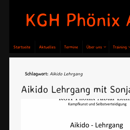
Zum
Inhalt
springen
Zum
Startseite
Aktuelles
Termine
Über uns
Training
Inhalt
springen
Schlagwort:
Aikido Lehrgang
Aikido Lehrgang mit Sonj