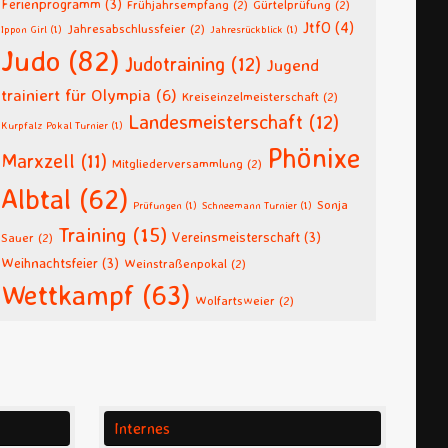
Ferienprogramm
(3)
Frühjahrsempfang
(2)
Gürtelprüfung
(2)
JtfO
(4)
Jahresabschlussfeier
(2)
Ippon Girl
(1)
Jahresrückblick
(1)
Judo
(82)
Judotraining
(12)
Jugend
trainiert für Olympia
(6)
Kreiseinzelmeisterschaft
(2)
Landesmeisterschaft
(12)
Kurpfalz Pokal Turnier
(1)
Phönixe
Marxzell
(11)
Mitgliederversammlung
(2)
Albtal
(62)
Sonja
Prüfungen
(1)
Schneemann Turnier
(1)
Training
(15)
Vereinsmeisterschaft
(3)
Sauer
(2)
Weihnachtsfeier
(3)
Weinstraßenpokal
(2)
Wettkampf
(63)
Wolfartsweier
(2)
Internes