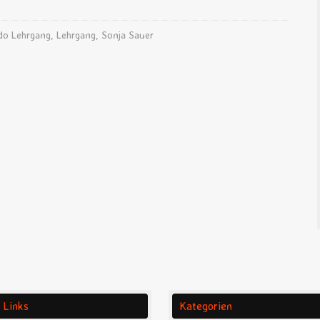
do Lehrgang
,
Lehrgang
,
Sonja Sauer
 Links
Kategorien