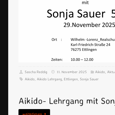
Sascha Reddig
11. November 2025
Aikido
,
Aktu
Aikido
,
Aikido Lehrgang
,
Ettlingen
,
Sonja Sauer
Aikido- Lehrgang mit Son
weiterlesen