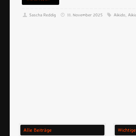
Sascha Reddig
11. November 2025
Aikido
,
Aiki
Alle Beiträge
Wichtige