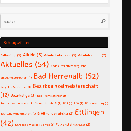
Suche
Suchen
nach:
Schlagwörter
Aikido
(5)
AdlerCup
(2)
Aikido Lehrgang
(2)
Aikidotraining
(2)
Aktuelles
(54)
Baden- Württembergische
Bad Herrenalb
(52)
Einzelmeisterschaft
(1)
Bezirkseinzelmeisterschaft
Bergstraßenturnier
(1)
(12)
Bezirksliga
(3)
Bezirksmeisterschaft
(1)
Bezirksvereinsmannschaftsmeisterschaft
(1)
BJF
(1)
BJV
(1)
Bürgerehrung
(1)
Ettlingen
Eröffnungstraining
(2)
deutsche Meisterschaft
(1)
(42)
Falkensteinschule
(2)
European Masters Games
(1)