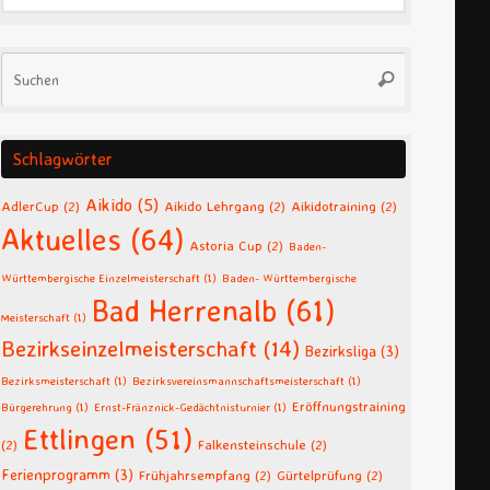
Suchen
Suchen
nach:
Schlagwörter
Aikido
(5)
AdlerCup
(2)
Aikido Lehrgang
(2)
Aikidotraining
(2)
Aktuelles
(64)
Astoria Cup
(2)
Baden-
Württembergische Einzelmeisterschaft
(1)
Baden- Württembergische
Bad Herrenalb
(61)
Meisterschaft
(1)
Bezirkseinzelmeisterschaft
(14)
Bezirksliga
(3)
Bezirksmeisterschaft
(1)
Bezirksvereinsmannschaftsmeisterschaft
(1)
Eröffnungstraining
Bürgerehrung
(1)
Ernst-Fränznick-Gedächtnisturnier
(1)
Ettlingen
(51)
(2)
Falkensteinschule
(2)
Ferienprogramm
(3)
Frühjahrsempfang
(2)
Gürtelprüfung
(2)