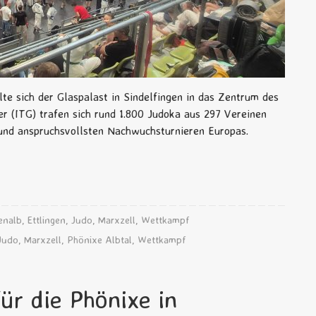
te sich der Glaspalast in Sindelfingen in das Zentrum des
er (ITG) trafen sich rund 1.800 Judoka aus 297 Vereinen
und anspruchsvollsten Nachwuchsturnieren Europas.
enalb
,
Ettlingen
,
Judo
,
Marxzell
,
Wettkampf
Judo
,
Marxzell
,
Phönixe Albtal
,
Wettkampf
für die Phönixe in