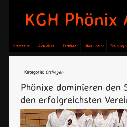
Zum
Inhalt
springen
Zum
Startseite
Aktuelles
Termine
Über uns
Training
Inhalt
springen
Kategorie:
Ettlingen
Phönixe dominieren den 5
den erfolgreichsten Verei