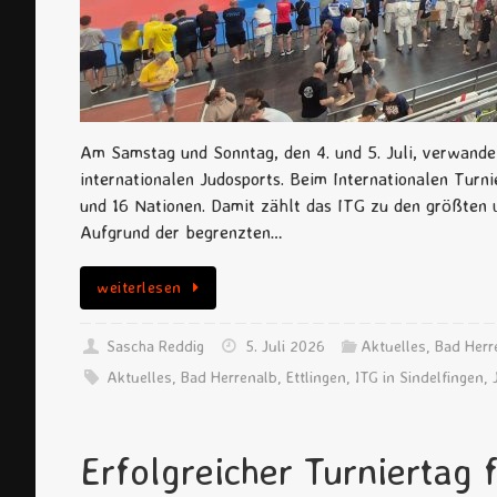
Am Samstag und Sonntag, den 4. und 5. Juli, verwandel
internationalen Judosports. Beim Internationalen Turni
und 16 Nationen. Damit zählt das ITG zu den größten 
Aufgrund der begrenzten…
weiterlesen
Sascha Reddig
5. Juli 2026
Aktuelles
,
Bad Herr
Aktuelles
,
Bad Herrenalb
,
Ettlingen
,
ITG in Sindelfingen
,
Erfolgreicher Turniertag 