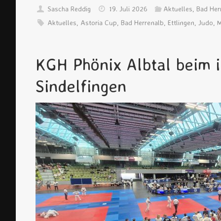
Sascha Reddig
19. Juli 2026
Aktuelles
,
Bad Her
Aktuelles
,
Astoria Cup
,
Bad Herrenalb
,
Ettlingen
,
Judo
,
M
KGH Phönix Albtal beim i
Sindelfingen