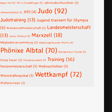
Jahresabschlussfeier
(2)
Ippon Girl
(1)
ITG in Sindelfingen
(1)
Judo
(92)
JtfO
(4)
Jahresrückblick
(1)
Judotraining
(13)
Jugend trainiert für Olympia
Landesmeisterschaft
(6)
Kreiseinzelmeisterschaft
(2)
Marxzell
(18)
(13)
Levan Ziklauri
(1)
Mitgliederversammlung
(2)
Nibelungenturnier Worms
(1)
Phönixe Albtal
(70)
Schneemann Turnier
(1)
Training
(16)
Sonja Sauer
(2)
Trainerassistent
(1)
Vereinsmeisterschaft
(3)
Weihnachtsfeier
(3)
Wettkampf
(72)
Weinstraßenpokal
(3)
Wolfartsweier
(2)