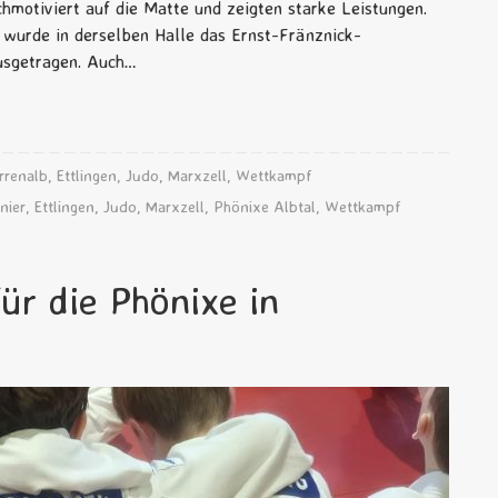
hmotiviert auf die Matte und zeigten starke Leistungen.
 wurde in derselben Halle das Ernst-Fränznick-
ausgetragen. Auch…
rrenalb
,
Ettlingen
,
Judo
,
Marxzell
,
Wettkampf
nier
,
Ettlingen
,
Judo
,
Marxzell
,
Phönixe Albtal
,
Wettkampf
für die Phönixe in