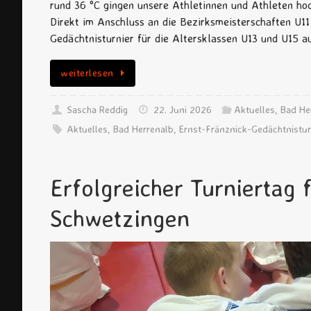
rund 36 °C gingen unsere Athletinnen und Athleten hoc
Direkt im Anschluss an die Bezirksmeisterschaften U11
Gedächtnisturnier für die Altersklassen U13 und U15 
weiterlesen
Sascha Reddig
22. Juni 2026
Aktuelles
,
Bad He
Aktuelles
,
Bad Herrenalb
,
Ernst-Fränznick-Gedächtnistur
Erfolgreicher Turniertag 
Schwetzingen