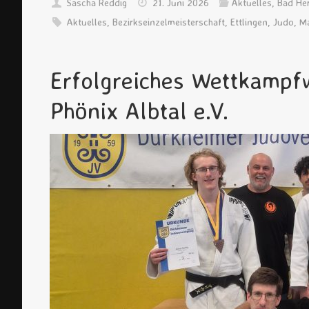
Sascha Reddig
21. Juni 2026
Aktuelles
,
Bad He
Aktuelles
,
Bezirkseinzelmeisterschaft
,
Ettlingen
,
Judo
,
Ma
Erfolgreiches Wettkampf
Phönix Albtal e.V.