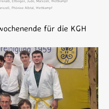
rrenalb
,
Ettlingen
,
Judo
,
Marxzell
,
Wettkampf
rxzell
,
Phönixe Albtal
,
Wettkampf
wochenende für die KGH