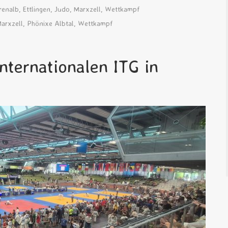
renalb
,
Ettlingen
,
Judo
,
Marxzell
,
Wettkampf
arxzell
,
Phönixe Albtal
,
Wettkampf
nternationalen ITG in