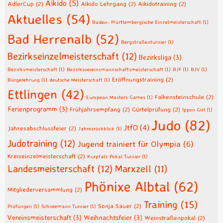
Aikido
(5)
AdlerCup
(2)
Aikido Lehrgang
(2)
Aikidotraining
(2)
Aktuelles
(54)
Baden- Württembergische Einzelmeisterschaft
(1)
Bad Herrenalb
(52)
Bergstraßenturnier
(1)
Bezirkseinzelmeisterschaft
(12)
Bezirksliga
(3)
Bezirksmeisterschaft
(1)
Bezirksvereinsmannschaftsmeisterschaft
(1)
BJF
(1)
BJV
(1)
Eröffnungstraining
(2)
Bürgerehrung
(1)
deutsche Meisterschaft
(1)
Ettlingen
(42)
Falkensteinschule
(2)
European Masters Games
(1)
Ferienprogramm
(3)
Frühjahrsempfang
(2)
Gürtelprüfung
(2)
Ippon Girl
(1)
Judo
(82)
JtfO
(4)
Jahresabschlussfeier
(2)
Jahresrückblick
(1)
Judotraining
(12)
Jugend trainiert für Olympia
(6)
Kreiseinzelmeisterschaft
(2)
Kurpfalz Pokal Turnier
(1)
Landesmeisterschaft
(12)
Marxzell
(11)
Phönixe Albtal
(62)
Mitgliederversammlung
(2)
Training
(15)
Sonja Sauer
(2)
Prüfungen
(1)
Schneemann Turnier
(1)
Vereinsmeisterschaft
(3)
Weihnachtsfeier
(3)
Weinstraßenpokal
(2)