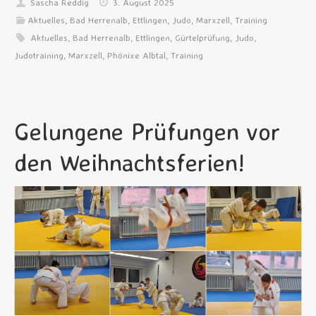
Sascha Reddig
3. August 2025
Aktuelles
,
Bad Herrenalb
,
Ettlingen
,
Judo
,
Marxzell
,
Training
Aktuelles
,
Bad Herrenalb
,
Ettlingen
,
Gürtelprüfung
,
Judo
,
Judotraining
,
Marxzell
,
Phönixe Albtal
,
Training
Gelungene Prüfungen vor
den Weihnachtsferien!