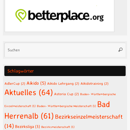
Su
Suche
na
Schlagwörter
Aikido
(5)
AdlerCup
(2)
Aikido Lehrgang
(2)
Aikidotraining
(2)
Aktuelles
(64)
Astoria Cup
(2)
Baden- Württembergische
Bad
Einzelmeisterschaft
(1)
Baden- Württembergische Meisterschaft
(1)
Herrenalb
(61)
Bezirkseinzelmeisterschaft
(14)
Bezirksliga
(3)
Bezirksmeisterschaft
(1)