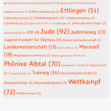
Bezirksvereinsmannschaftsmeisterschaft
(1)
Bürgerehrung
(1)
Ernst-Fränznick-
Ettlingen
(51)
Eröffnungstraining
(2)
Gedächtnisturnier
(1)
Ferienprogramm
(3)
Falkensteinschule
(2)
Frühjahrsempfang
(2)
Gürtelprüfung
(2)
Jahresabschlussfeier
(2)
Ippon Girl
(1)
ITG in Sindelfingen
(1)
Judo
(92)
Judotraining
(13)
JtfO
(4)
Jahresrückblick
(1)
Jugend trainiert für Olympia
(6)
Kreiseinzelmeisterschaft
(2)
Marxzell
Landesmeisterschaft
(13)
Levan Ziklauri
(1)
(18)
Mitgliederversammlung
(2)
Nibelungenturnier Worms
(1)
Phönixe Albtal
(70)
Sonja Sauer
Schneemann Turnier
(1)
Training
(16)
Vereinsmeisterschaft
(3)
(2)
Trainerassistent
(1)
Wettkampf
Weihnachtsfeier
(3)
Weinstraßenpokal
(3)
(72)
Wolfartsweier
(2)