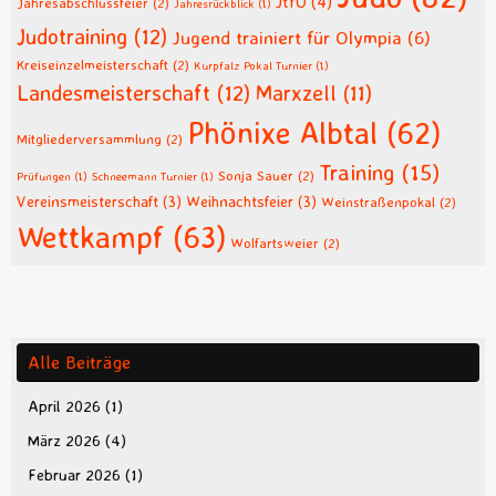
JtfO
(4)
Jahresabschlussfeier
(2)
Jahresrückblick
(1)
Judotraining
(12)
Jugend trainiert für Olympia
(6)
Kreiseinzelmeisterschaft
(2)
Kurpfalz Pokal Turnier
(1)
Landesmeisterschaft
(12)
Marxzell
(11)
Phönixe Albtal
(62)
Mitgliederversammlung
(2)
Training
(15)
Sonja Sauer
(2)
Prüfungen
(1)
Schneemann Turnier
(1)
Vereinsmeisterschaft
(3)
Weihnachtsfeier
(3)
Weinstraßenpokal
(2)
Wettkampf
(63)
Wolfartsweier
(2)
Alle Beiträge
April 2026
(1)
März 2026
(4)
Februar 2026
(1)