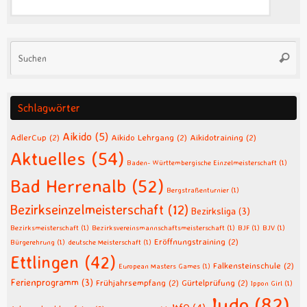
Su
Suche
na
Schlagwörter
Aikido
(5)
AdlerCup
(2)
Aikido Lehrgang
(2)
Aikidotraining
(2)
Aktuelles
(54)
Baden- Württembergische Einzelmeisterschaft
(1)
Bad Herrenalb
(52)
Bergstraßenturnier
(1)
Bezirkseinzelmeisterschaft
(12)
Bezirksliga
(3)
Bezirksmeisterschaft
(1)
Bezirksvereinsmannschaftsmeisterschaft
(1)
BJF
(1)
BJV
(1)
Eröffnungstraining
(2)
Bürgerehrung
(1)
deutsche Meisterschaft
(1)
Ettlingen
(42)
Falkensteinschule
(2)
European Masters Games
(1)
Ferienprogramm
(3)
Frühjahrsempfang
(2)
Gürtelprüfung
(2)
Ippon Girl
(1)
Judo
(82)