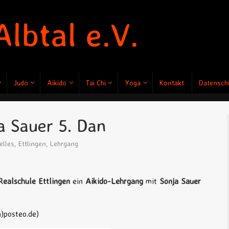
Judo
Aikido
Tai Chi
Yoga
Kontakt
Datenschu
a Sauer 5. Dan
elles
,
Ettlingen
,
Lehrgang
ealschule Ettlingen
ein
Aikido-Lehrgang
mit
Sonja Sauer
)posteo.de)