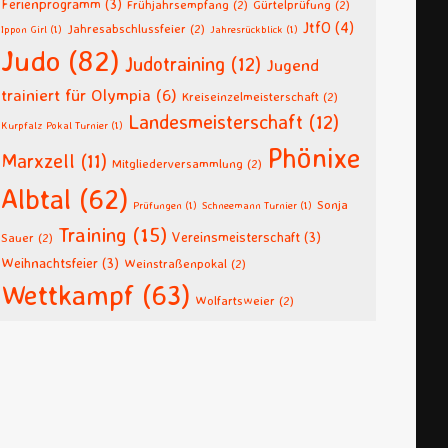
Ferienprogramm
(3)
Frühjahrsempfang
(2)
Gürtelprüfung
(2)
JtfO
(4)
Jahresabschlussfeier
(2)
Ippon Girl
(1)
Jahresrückblick
(1)
Judo
(82)
Judotraining
(12)
Jugend
trainiert für Olympia
(6)
Kreiseinzelmeisterschaft
(2)
Landesmeisterschaft
(12)
Kurpfalz Pokal Turnier
(1)
Phönixe
Marxzell
(11)
Mitgliederversammlung
(2)
Albtal
(62)
Sonja
Prüfungen
(1)
Schneemann Turnier
(1)
Training
(15)
Vereinsmeisterschaft
(3)
Sauer
(2)
Weihnachtsfeier
(3)
Weinstraßenpokal
(2)
Wettkampf
(63)
Wolfartsweier
(2)