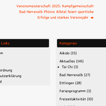
Vereinsmeisterschaft 2025: Kampfgemeinschaft
Bad Herrenalb Phönix Albtal feiert sportliche
Erfolge und starkes Vereinsjahr
 Links
Kategorien
um
Aikido
(15)
Aktuelles
(141)
Tai Chi
(3)
ordnung
Bad Herrenalb
(27)
hutzerklärung
d
Ettlingen
(28)
Ferienprogramm
(3)
Freizeitaktivität
(10)