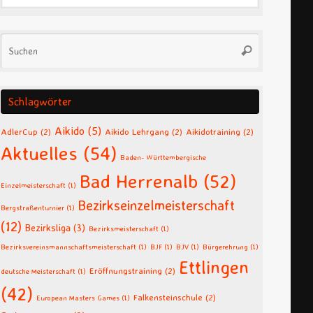
Suchen
Suchen
nach:
Schlagwörter
Aikido
(5)
AdlerCup
(2)
Aikido Lehrgang
(2)
Aikidotraining
(2)
Aktuelles
(54)
Baden- Württembergische
Bad Herrenalb
(52)
Einzelmeisterschaft
(1)
Bezirkseinzelmeisterschaft
Bergstraßenturnier
(1)
(12)
Bezirksliga
(3)
Bezirksmeisterschaft
(1)
Bezirksvereinsmannschaftsmeisterschaft
(1)
BJF
(1)
BJV
(1)
Bürgerehrung
(1)
Ettlingen
Eröffnungstraining
(2)
deutsche Meisterschaft
(1)
(42)
Falkensteinschule
(2)
European Masters Games
(1)