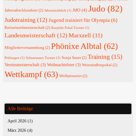
Judo
(82)
JtfO
(4)
Jahresabschlussfeier
(2)
Jahresrückblick
(1)
Judotraining
(12)
Jugend trainiert für Olympia
(6)
Kreiseinzelmeisterschaft
(2)
Kurpfalz Pokal Turnier
(1)
Landesmeisterschaft
(12)
Marxzell
(11)
Phönixe Albtal
(62)
Mitgliederversammlung
(2)
Training
(15)
Sonja Sauer
(2)
Prüfungen
(1)
Schneemann Turnier
(1)
Vereinsmeisterschaft
(3)
Weihnachtsfeier
(3)
Weinstraßenpokal
(2)
Wettkampf
(63)
Wolfartsweier
(2)
Alle Beiträge
April 2026
(1)
März 2026
(4)