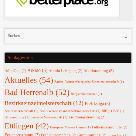
Su
Suche
na
Schlagwörter
Aikido
(5)
AdlerCup
(2)
Aikido Lehrgang
(2)
Aikidotraining
(2)
Aktuelles
(54)
Baden- Württembergische Einzelmeisterschaft
(1)
Bad Herrenalb
(52)
Bergstraßenturnier
(1)
Bezirkseinzelmeisterschaft
(12)
Bezirksliga
(3)
Bezirksmeisterschaft
(1)
Bezirksvereinsmannschaftsmeisterschaft
(1)
BJF
(1)
BJV
(1)
Eröffnungstraining
(2)
Bürgerehrung
(1)
deutsche Meisterschaft
(1)
Ettlingen
(42)
Falkensteinschule
(2)
European Masters Games
(1)
Ferienprogramm
(3)
Frühjahrsempfang
(2)
Gürtelprüfung
(2)
Ippon Girl
(1)