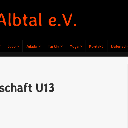
Judo
Aikido
Tai Chi
Yoga
Kontakt
Datenschu
schaft U13