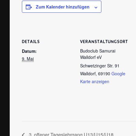
Zum Kalender hinzufügen
DETAILS
VERANSTALTUNGSORT
Budoclub Samurai
Datum:
Walldorf eV
9. Mai
Schwetzinger Str. 91
Walldorf
,
69190
Google
Karte anzeigen
3. offener Tageslehrgang U13/U15/U18