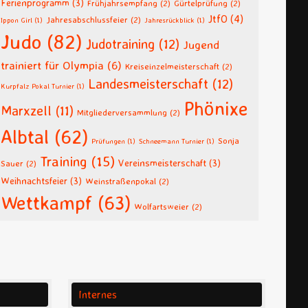
Ferienprogramm
(3)
Frühjahrsempfang
(2)
Gürtelprüfung
(2)
JtfO
(4)
Jahresabschlussfeier
(2)
Ippon Girl
(1)
Jahresrückblick
(1)
Judo
(82)
Judotraining
(12)
Jugend
trainiert für Olympia
(6)
Kreiseinzelmeisterschaft
(2)
Landesmeisterschaft
(12)
Kurpfalz Pokal Turnier
(1)
Phönixe
Marxzell
(11)
Mitgliederversammlung
(2)
Albtal
(62)
Sonja
Prüfungen
(1)
Schneemann Turnier
(1)
Training
(15)
Vereinsmeisterschaft
(3)
Sauer
(2)
Weihnachtsfeier
(3)
Weinstraßenpokal
(2)
Wettkampf
(63)
Wolfartsweier
(2)
Internes