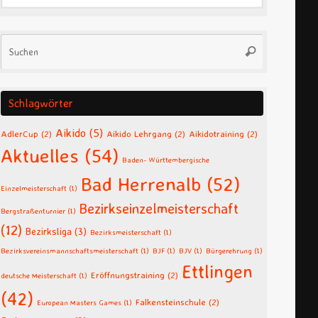
Suche
Suchen
nach:
Schlagwörter
Aikido
(5)
AdlerCup
(2)
Aikido Lehrgang
(2)
Aikidotraining
(2)
Aktuelles
(54)
Baden- Württembergische
Bad Herrenalb
(52)
Einzelmeisterschaft
(1)
Bezirkseinzelmeisterschaft
Bergstraßenturnier
(1)
(12)
Bezirksliga
(3)
Bezirksmeisterschaft
(1)
Bezirksvereinsmannschaftsmeisterschaft
(1)
BJF
(1)
BJV
(1)
Bürgerehrung
(1)
Ettlingen
Eröffnungstraining
(2)
deutsche Meisterschaft
(1)
(42)
Falkensteinschule
(2)
European Masters Games
(1)