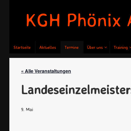
Zum
Inhalt
springen
Zum
Startseite
Aktuelles
Termine
Über uns
Training
Inhalt
springen
« Alle Veranstaltungen
Landeseinzelmeister
9. Mai