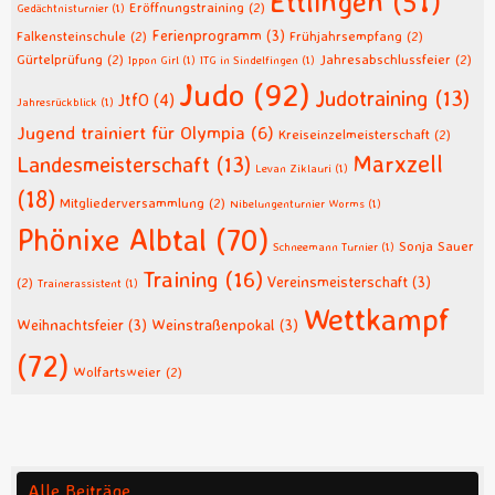
Ettlingen
(51)
Eröffnungstraining
(2)
Gedächtnisturnier
(1)
Ferienprogramm
(3)
Falkensteinschule
(2)
Frühjahrsempfang
(2)
Gürtelprüfung
(2)
Jahresabschlussfeier
(2)
Ippon Girl
(1)
ITG in Sindelfingen
(1)
Judo
(92)
Judotraining
(13)
JtfO
(4)
Jahresrückblick
(1)
Jugend trainiert für Olympia
(6)
Kreiseinzelmeisterschaft
(2)
Marxzell
Landesmeisterschaft
(13)
Levan Ziklauri
(1)
(18)
Mitgliederversammlung
(2)
Nibelungenturnier Worms
(1)
Phönixe Albtal
(70)
Sonja Sauer
Schneemann Turnier
(1)
Training
(16)
Vereinsmeisterschaft
(3)
(2)
Trainerassistent
(1)
Wettkampf
Weihnachtsfeier
(3)
Weinstraßenpokal
(3)
(72)
Wolfartsweier
(2)
Alle Beiträge