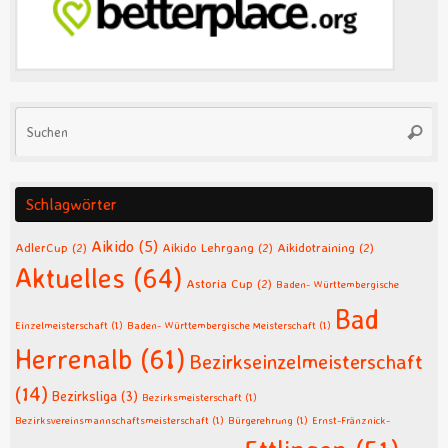
Su
Suche
na
Schlagwörter
Aikido
(5)
AdlerCup
(2)
Aikido Lehrgang
(2)
Aikidotraining
(2)
Aktuelles
(64)
Astoria Cup
(2)
Baden- Württembergische
Bad
Einzelmeisterschaft
(1)
Baden- Württembergische Meisterschaft
(1)
Herrenalb
(61)
Bezirkseinzelmeisterschaft
(14)
Bezirksliga
(3)
Bezirksmeisterschaft
(1)
Bezirksvereinsmannschaftsmeisterschaft
(1)
Bürgerehrung
(1)
Ernst-Fränznick-