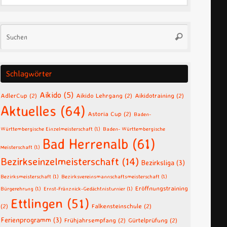
Suchen
Suchen
nach:
Schlagwörter
Aikido
(5)
AdlerCup
(2)
Aikido Lehrgang
(2)
Aikidotraining
(2)
Aktuelles
(64)
Astoria Cup
(2)
Baden-
Württembergische Einzelmeisterschaft
(1)
Baden- Württembergische
Bad Herrenalb
(61)
Meisterschaft
(1)
Bezirkseinzelmeisterschaft
(14)
Bezirksliga
(3)
Bezirksmeisterschaft
(1)
Bezirksvereinsmannschaftsmeisterschaft
(1)
Eröffnungstraining
Bürgerehrung
(1)
Ernst-Fränznick-Gedächtnisturnier
(1)
Ettlingen
(51)
(2)
Falkensteinschule
(2)
Ferienprogramm
(3)
Frühjahrsempfang
(2)
Gürtelprüfung
(2)