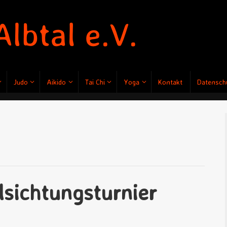
Judo
Aikido
Tai Chi
Yoga
Kontakt
Datenschu
sichtungsturnier