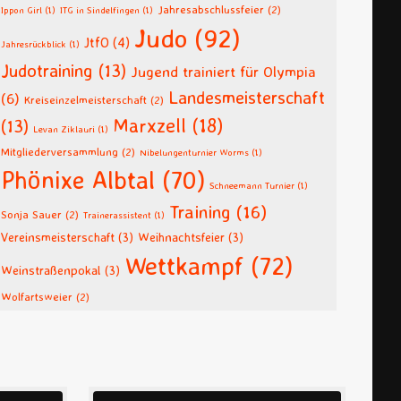
Jahresabschlussfeier
(2)
Ippon Girl
(1)
ITG in Sindelfingen
(1)
Judo
(92)
JtfO
(4)
Jahresrückblick
(1)
Judotraining
(13)
Jugend trainiert für Olympia
Landesmeisterschaft
(6)
Kreiseinzelmeisterschaft
(2)
Marxzell
(18)
(13)
Levan Ziklauri
(1)
Mitgliederversammlung
(2)
Nibelungenturnier Worms
(1)
Phönixe Albtal
(70)
Schneemann Turnier
(1)
Training
(16)
Sonja Sauer
(2)
Trainerassistent
(1)
Vereinsmeisterschaft
(3)
Weihnachtsfeier
(3)
Wettkampf
(72)
Weinstraßenpokal
(3)
Wolfartsweier
(2)