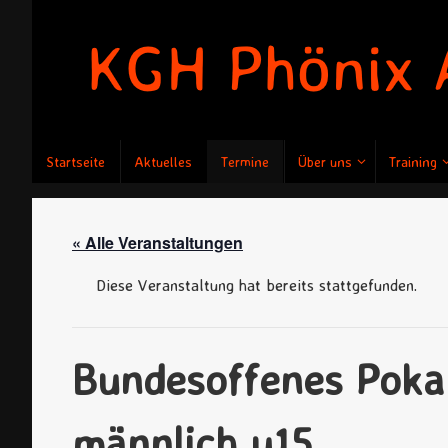
Zum
Inhalt
springen
Zum
Startseite
Aktuelles
Termine
Über uns
Training
Inhalt
springen
« Alle Veranstaltungen
Diese Veranstaltung hat bereits stattgefunden.
Bundesoffenes Pokal
männlich u15