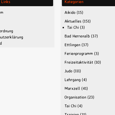
 Links
Kategorien
um
Aikido
(15)
Aktuelles
(151)
Tai Chi
(3)
ordnung
Bad Herrenalb
(37)
hutzerklärung
d
Ettlingen
(37)
Ferienprogramm
(3)
Freizeitaktivität
(10)
Judo
(111)
Lehrgang
(4)
Marxzell
(41)
Organisation
(23)
Tai Chi
(4)
Training
(21)