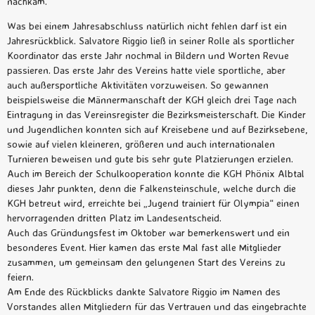
nachkam.
Was bei einem Jahresabschluss natürlich nicht fehlen darf ist ein
Jahresrückblick. Salvatore Riggio ließ in seiner Rolle als sportlicher
Koordinator das erste Jahr nochmal in Bildern und Worten Revue
passieren. Das erste Jahr des Vereins hatte viele sportliche, aber
auch außersportliche Aktivitäten vorzuweisen. So gewannen
beispielsweise die Männermanschaft der KGH gleich drei Tage nach
Eintragung in das Vereinsregister die Bezirksmeisterschaft. Die Kinder
und Jugendlichen konnten sich auf Kreisebene und auf Bezirksebene,
sowie auf vielen kleineren, größeren und auch internationalen
Turnieren beweisen und gute bis sehr gute Platzierungen erzielen.
Auch im Bereich der Schulkooperation konnte die KGH Phönix Albtal
dieses Jahr punkten, denn die Falkensteinschule, welche durch die
KGH betreut wird, erreichte bei „Jugend trainiert für Olympia“ einen
hervorragenden dritten Platz im Landesentscheid.
Auch das Gründungsfest im Oktober war bemerkenswert und ein
besonderes Event. Hier kamen das erste Mal fast alle Mitglieder
zusammen, um gemeinsam den gelungenen Start des Vereins zu
feiern.
Am Ende des Rückblicks dankte Salvatore Riggio im Namen des
Vorstandes allen Mitgliedern für das Vertrauen und das eingebrachte