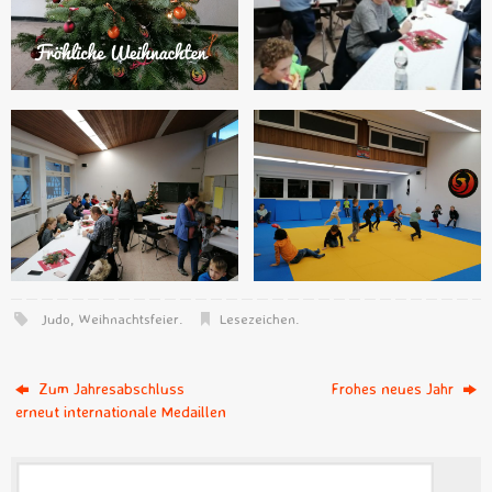
Judo
,
Weihnachtsfeier
.
Lesezeichen
.
Zum Jahresabschluss
Frohes neues Jahr
erneut internationale Medaillen