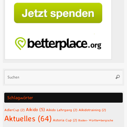
Su
Suche
na
Schlagwörter
Aikido
(5)
AdlerCup
(2)
Aikido Lehrgang
(2)
Aikidotraining
(2)
Aktuelles
(64)
Astoria Cup
(2)
Baden- Württembergische