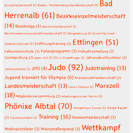
Bad
Einzelmeisterschaft
(1)
Baden- Württembergische Meisterschaft
(1)
Herrenalb
(61)
Bezirkseinzelmeisterschaft
(14)
Bezirksliga
(3)
Bezirksmeisterschaft
(1)
Bezirksvereinsmannschaftsmeisterschaft
(1)
Bürgerehrung
(1)
Ernst-Fränznick-
Ettlingen
(51)
Eröffnungstraining
(2)
Gedächtnisturnier
(1)
Ferienprogramm
(3)
Falkensteinschule
(2)
Frühjahrsempfang
(2)
Gürtelprüfung
(2)
Jahresabschlussfeier
(2)
Ippon Girl
(1)
ITG in Sindelfingen
(1)
Judo
(92)
Judotraining
(13)
JtfO
(4)
Jahresrückblick
(1)
Jugend trainiert für Olympia
(6)
Kreiseinzelmeisterschaft
(2)
Marxzell
Landesmeisterschaft
(13)
Levan Ziklauri
(1)
(18)
Mitgliederversammlung
(2)
Nibelungenturnier Worms
(1)
Phönixe Albtal
(70)
Sonja Sauer
Schneemann Turnier
(1)
Training
(16)
Vereinsmeisterschaft
(3)
(2)
Trainerassistent
(1)
Wettkampf
Weihnachtsfeier
(3)
Weinstraßenpokal
(3)